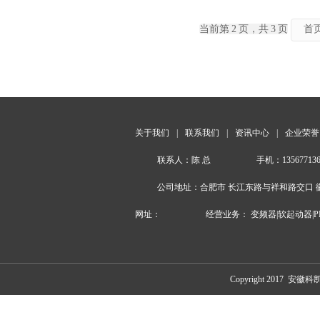
当前第
2
页，共
3
页
首
关于我们
|
联系我们
|
资讯中心
|
企业荣誉
联系人：陈 总
手机：135677136
公司地址：合肥市 长江东路与祥和路交口 徽商建
网址：
经营业务： 变频器|软起动器|P
Copyright 2017